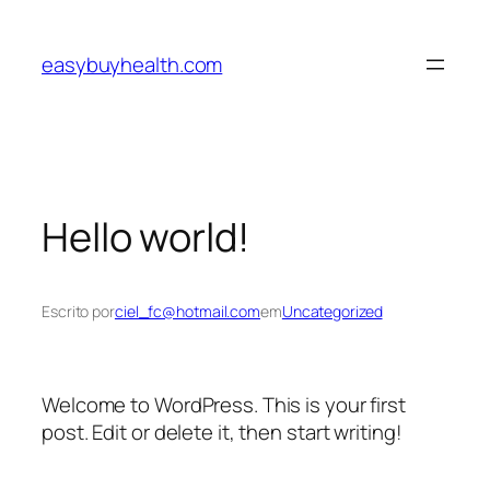
Pular
para
easybuyhealth.com
o
conteúdo
Hello world!
Escrito por
ciel_fc@hotmail.com
em
Uncategorized
Welcome to WordPress. This is your first
post. Edit or delete it, then start writing!