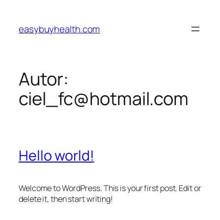
Pular
para
easybuyhealth.com
o
conteúdo
Autor:
ciel_fc@hotmail.com
Hello world!
Welcome to WordPress. This is your first post. Edit or
delete it, then start writing!